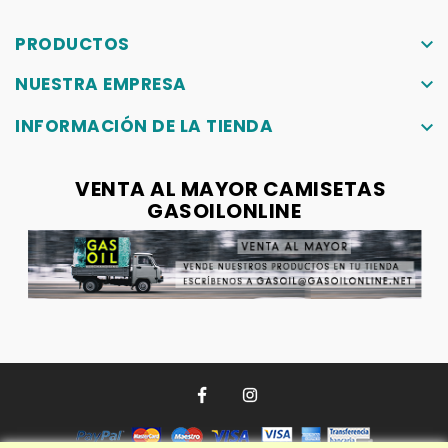
PRODUCTOS
keyboard_arrow_down
NUESTRA EMPRESA
keyboard_arrow_down
INFORMACIÓN DE LA TIENDA
keyboard_arrow_down
VENTA AL MAYOR CAMISETAS
GASOILONLINE