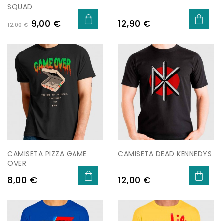
SQUAD
Precio
Precio
Precio
9,00 €
12,90 €
12,00 €
base
CAMISETA PIZZA GAME
CAMISETA DEAD KENNEDYS
OVER
Precio
Precio
8,00 €
12,00 €