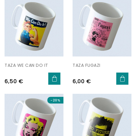
TAZA WE CAN DO IT
TAZA FUGAZI
Precio
Precio
6,50 €
6,00 €
-20%