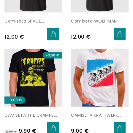
Camiseta SPACE...
Camiseta WOLF MAN
Precio
Precio
12,00 €
12,00 €
-3,00 €
-3,00 €
CAMISETA THE CRAMPS...
CAMISETA KRAFTWERK...
Precio
Precio
Precio
9,90 €
9,00 €
12,90 €