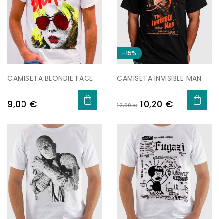
-15%
CAMISETA BLONDIE FACE
CAMISETA INVISIBLE MAN
Precio
Precio
Precio
9,00 €
10,20 €
12,00 €
base