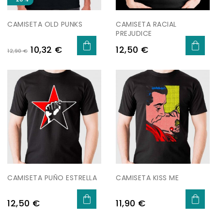
CAMISETA OLD PUNKS
CAMISETA RACIAL
PREJUDICE
Precio
Precio
Precio
10,32 €
12,50 €
12,90 €
base
CAMISETA PUÑO ESTRELLA
CAMISETA KISS ME
Precio
Precio
12,50 €
11,90 €