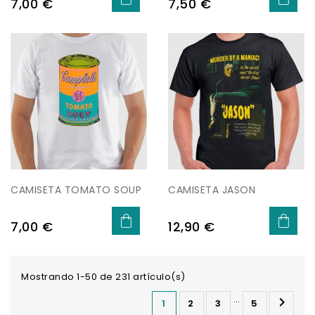
Precio
Precio
7,00 €
7,50 €
CAMISETA TOMATO SOUP
CAMISETA JASON
Precio
Precio
7,00 €
12,90 €
Mostrando 1-50 de 231 artículo(s)
…

1
2
3
5