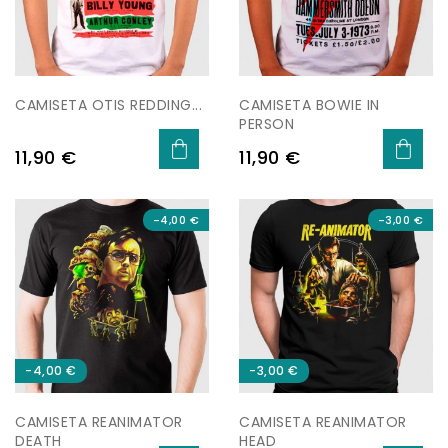
CAMISETA OTIS REDDING...
CAMISETA BOWIE IN
PERSON
Precio
Precio
11,90 €
11,90 €
-4,00 €
-3,00 €
-4,00 €
-3,00 €
CAMISETA REANIMATOR
CAMISETA REANIMATOR
DEATH
HEAD