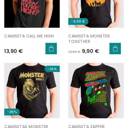
-3,00 €
CAMISETA CALL ME HIGH
CAMISETA MONSTER
TOGETHER
Precio
Precio
Precio
13,90 €
9,90 €
12,90 €
base
-25%
-25%
CAMISETAS MONSTER
CAMISETA ZAPPER