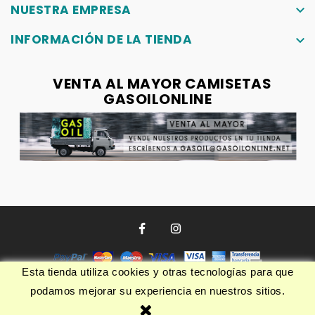
NUESTRA EMPRESA
keyboard_arrow_down
INFORMACIÓN DE LA TIENDA
keyboard_arrow_down
VENTA AL MAYOR CAMISETAS
GASOILONLINE
Esta tienda utiliza cookies y otras tecnologías para que
podamos mejorar su experiencia en nuestros sitios.
© 2026 - Software Ecommerce desarrollado por PrestaShop™