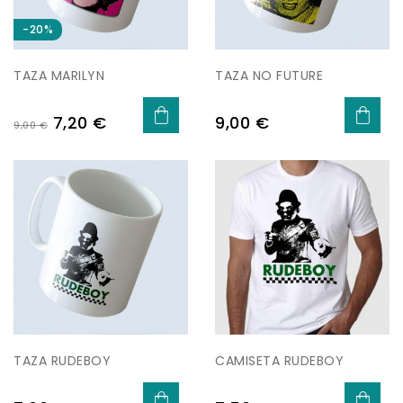
-20%
TAZA MARILYN
TAZA NO FUTURE
Precio
Precio
Precio
7,20 €
9,00 €
9,00 €
base
TAZA RUDEBOY
CAMISETA RUDEBOY