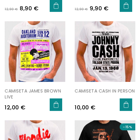
Precio
Precio
Precio
Precio
8,90 €
9,90 €
12,90 €
12,90 €
base
base
CAMISETA JAMES BROWN
CAMISETA CASH IN PERSON
LIVE
Precio
Precio
12,00 €
10,00 €
-15%