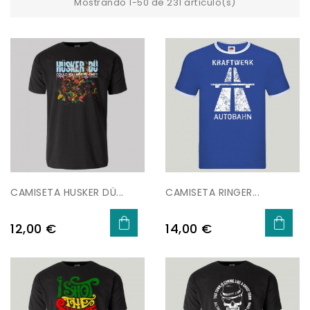
Mostrando 1-50 de 231 artículo(s)
CAMISETA HUSKER DÜ...
CAMISETA RINGER...
Precio
Precio
12,00 €
14,00 €