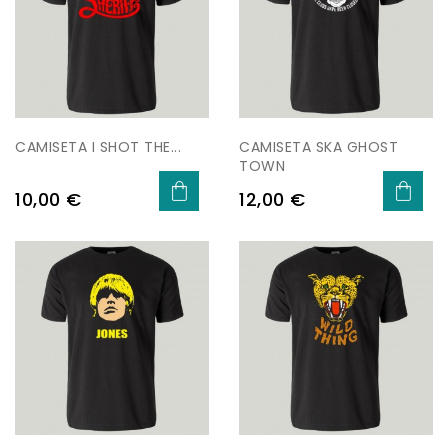
CAMISETA I SHOT THE...
CAMISETA SKA GHOST
TOWN
Precio
Precio
10,00 €
12,00 €