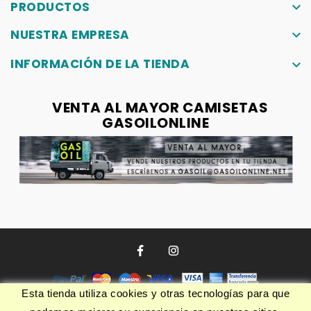
PRODUCTOS
keyboard_arrow_down
NUESTRA EMPRESA
keyboard_arrow_down
INFORMACIÓN DE LA TIENDA
keyboard_arrow_down
VENTA AL MAYOR CAMISETAS
GASOILONLINE
Esta tienda utiliza cookies y otras tecnologías para que