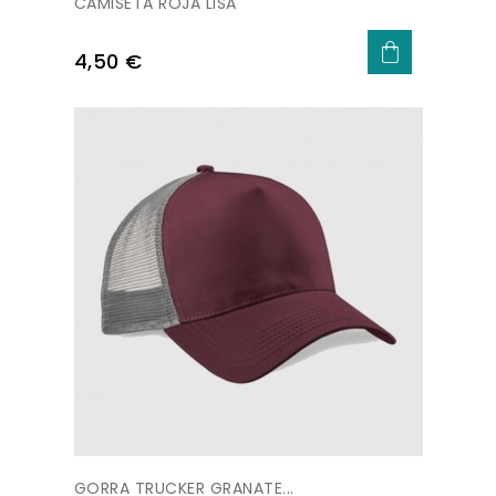
CAMISETA ROJA LISA
Precio
4,50 €
GORRA TRUCKER GRANATE...