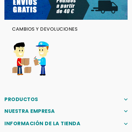
CAMBIOS Y DEVOLUCIONES
PRODUCTOS
keyboard_arrow_down
NUESTRA EMPRESA
keyboard_arrow_down
INFORMACIÓN DE LA TIENDA
keyboard_arrow_down