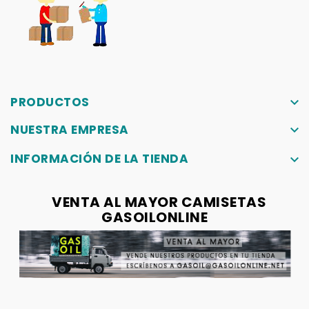
PRODUCTOS
keyboard_arrow_down
NUESTRA EMPRESA
keyboard_arrow_down
INFORMACIÓN DE LA TIENDA
keyboard_arrow_down
VENTA AL MAYOR CAMISETAS
GASOILONLINE