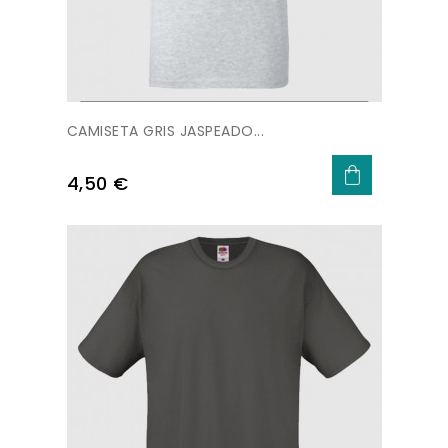
CAMISETA GRIS JASPEADO...
Precio
4,50 €