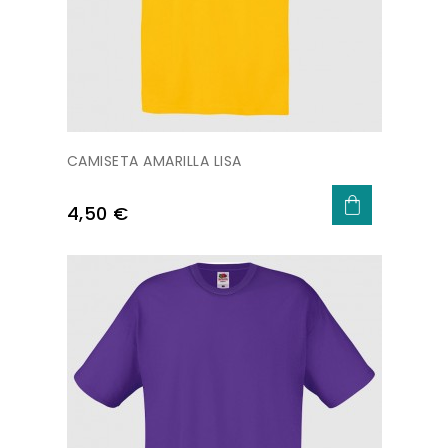
CAMISETA AMARILLA LISA
Precio
4,50 €