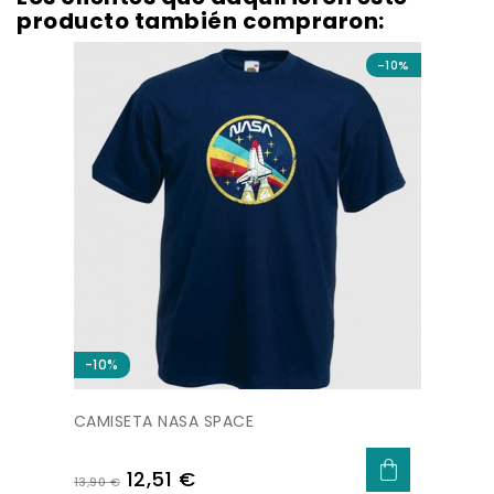
producto también compraron:
-10%
-10%
CAMISETA NASA SPACE
Precio
Precio
12,51 €
13,90 €