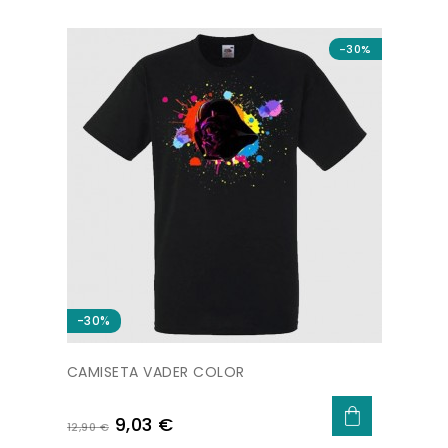
base
-30%
-30%
CAMISETA VADER COLOR
Precio
Precio
9,03 €
12,90 €
base