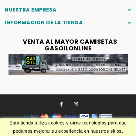
NUESTRA EMPRESA
keyboard_arrow_down
INFORMACIÓN DE LA TIENDA
keyboard_arrow_down
VENTA AL MAYOR CAMISETAS
GASOILONLINE
Esta tienda utiliza cookies y otras tecnologías para que
podamos mejorar su experiencia en nuestros sitios.
© 2026 - Software Ecommerce desarrollado por PrestaShop™