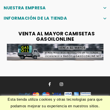
NUESTRA EMPRESA
keyboard_arrow_down
INFORMACIÓN DE LA TIENDA
keyboard_arrow_down
VENTA AL MAYOR CAMISETAS
GASOILONLINE
Esta tienda utiliza cookies y otras tecnologías para que
podamos mejorar su experiencia en nuestros sitios.
© 2026 - Software Ecommerce desarrollado por PrestaShop™