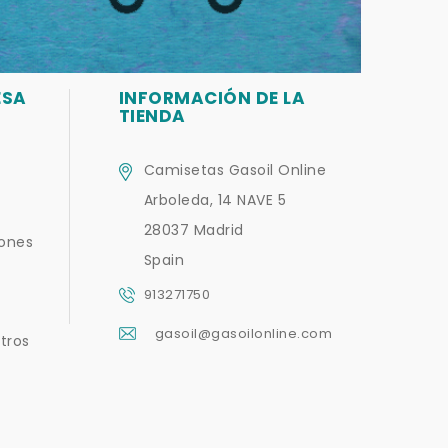
ESA
INFORMACIÓN DE LA
TIENDA
Camisetas Gasoil Online
Arboleda, 14 NAVE 5
28037 Madrid
iones
Spain
913271750
gasoil@gasoilonline.com
tros