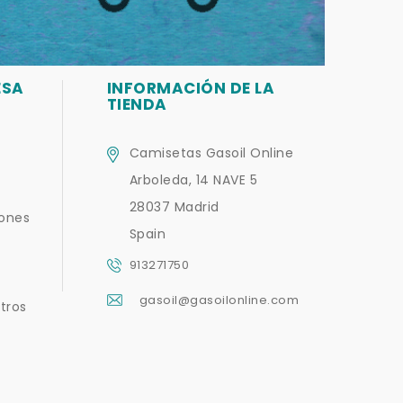
ESA
INFORMACIÓN DE LA
TIENDA
Camisetas Gasoil Online
Arboleda, 14 NAVE 5
28037 Madrid
iones
Spain
913271750
gasoil@gasoilonline.com
tros