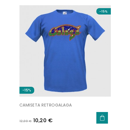
-15%
-15%
CAMISETA RETROGALAGA
Precio
Precio
10,20 €
12,00 €
base