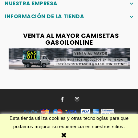
NUESTRA EMPRESA
keyboard_arrow_down
INFORMACIÓN DE LA TIENDA
keyboard_arrow_down
VENTA AL MAYOR CAMISETAS
GASOILONLINE
Esta tienda utiliza cookies y otras tecnologías para que
podamos mejorar su experiencia en nuestros sitios.
© 2026 - Software Ecommerce desarrollado por PrestaShop™