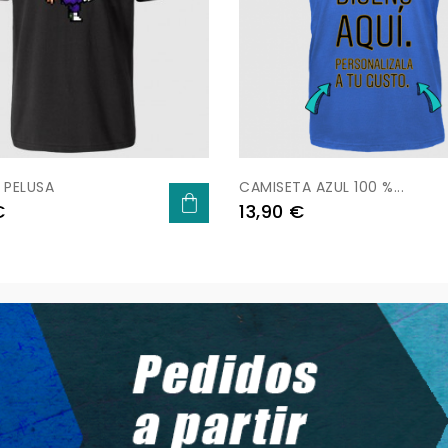
 PELUSA
CAMISETA AZUL 100 %...
Precio
€
13,90 €