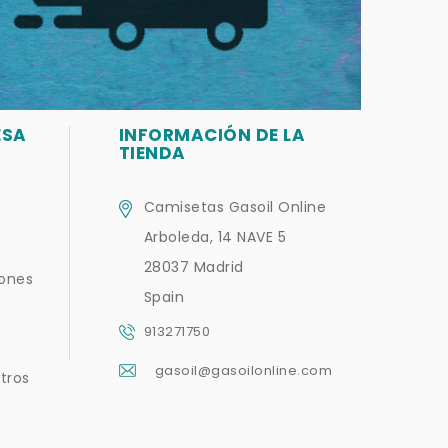
ESA
INFORMACIÓN DE LA
TIENDA
Camisetas Gasoil Online
Arboleda, 14 NAVE 5
28037 Madrid
iones
Spain
913271750
gasoil@gasoilonline.com
tros