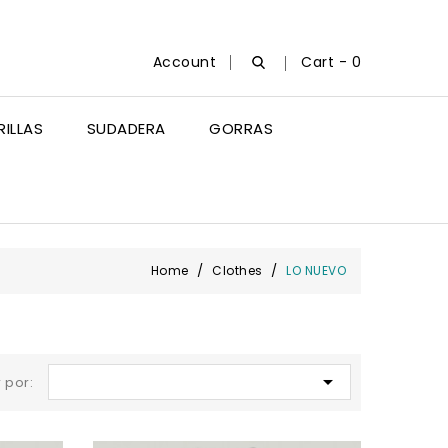
Account
Cart -
0
ILLAS
SUDADERA
GORRAS
Home
Clothes
LO NUEVO

 por: