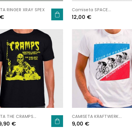
TA RINGER XRAY SPEX
Camiseta SPACE...
Prezo
 €
12,00 €
-3,00 €
TA THE CRAMPS...
CAMISETA KRAFTWERK...
Prezo
Prezo
9,90 €
9,00 €