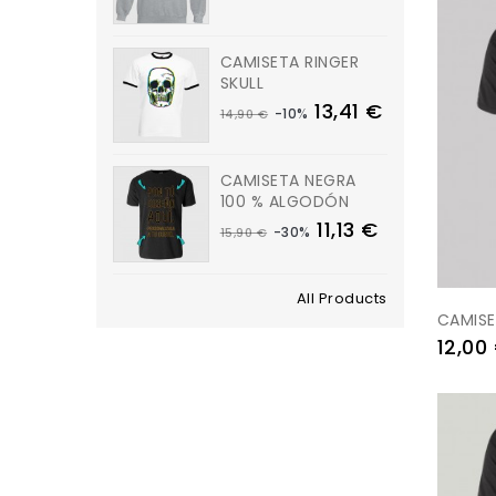
CAMISETA RINGER
SKULL
13,41 €
-10%
14,90 €
CAMISETA NEGRA
100 % ALGODÓN
11,13 €
-30%
15,90 €
All Products
CAMISE
Prezo
12,00