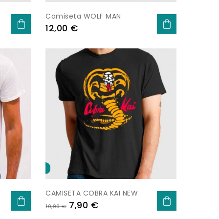
Camiseta WOLF MAN
Prezo
12,00 €
-
-3,00 €
CAMISETA COBRA KAI NEW
Prezo
Prezo
7,90 €
10,90 €
base