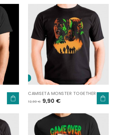
-
-3,00 €
CAMISETA MONSTER TOGETHER
Prezo
Prezo
9,90 €
12,90 €
base