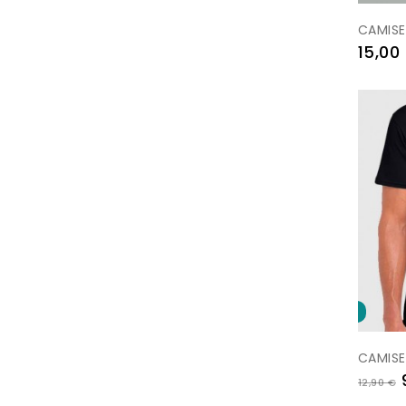
CAMISE
Prezo
15,00
-3,00 €
CAMISE
Prezo
12,90 €
base