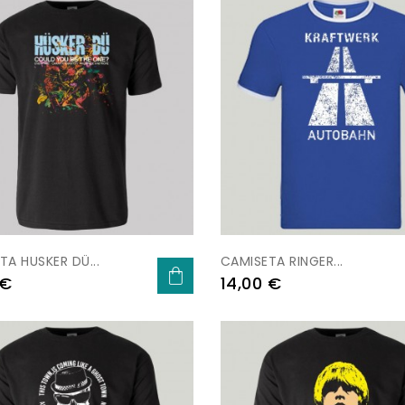
TA HUSKER DÜ...
CAMISETA RINGER...
Prezo
 €
14,00 €