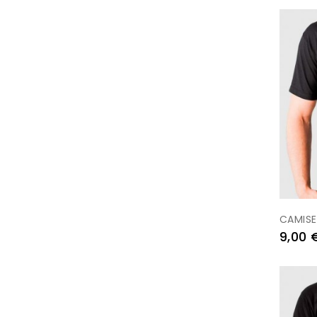
CAMIS
Prezo
9,00 