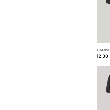
CAMIS
Prezo
12,00