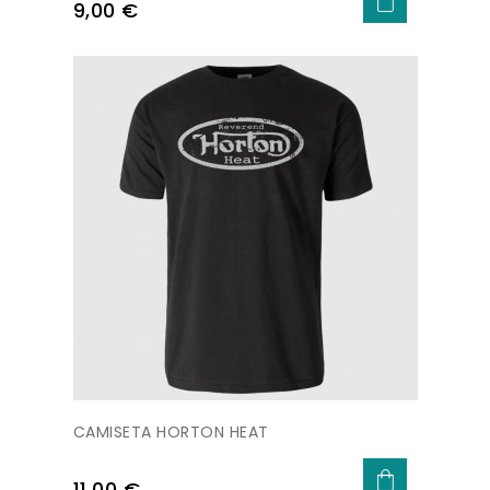
Precio
9,00 €
CAMISETA HORTON HEAT
Precio
11,00 €