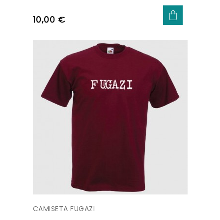
Precio
10,00 €
CAMISETA FUGAZI