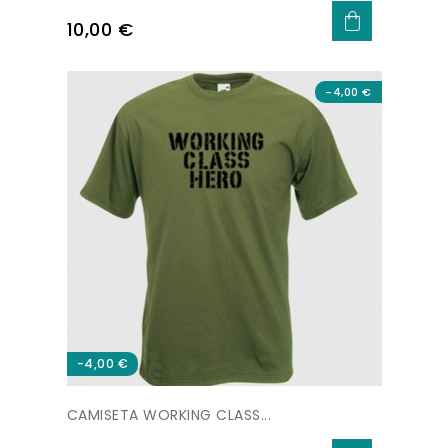
Precio
10,00 €
-4,00 €
-4,00 €
CAMISETA WORKING CLASS...