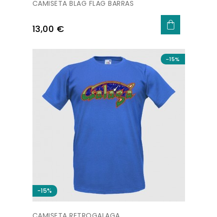
CAMISETA BLAG FLAG BARRAS
Precio
13,00 €
-15%
-15%
CAMISETA RETROGALAGA