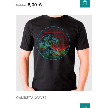
Precio
Precio
8,00 €
12,00 €
base
CAMISETA WAVES