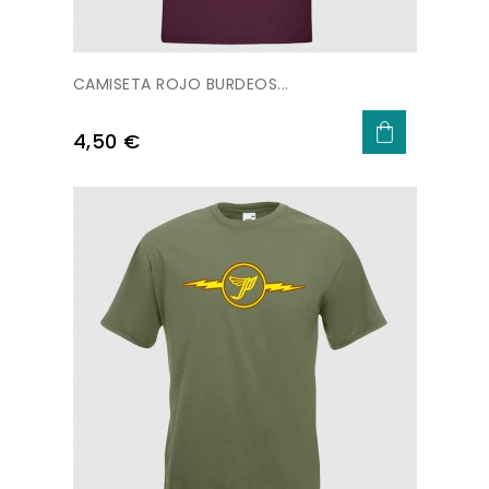
CAMISETA ROJO BURDEOS...
Precio
4,50 €