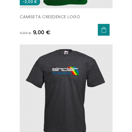
-2,00 €
CAMISETA CREEDENCE LOGO
Precio
Precio
9,00 €
11,00 €
base