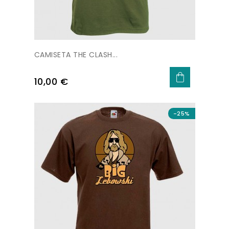
CAMISETA THE CLASH...
Precio
10,00 €
-25%