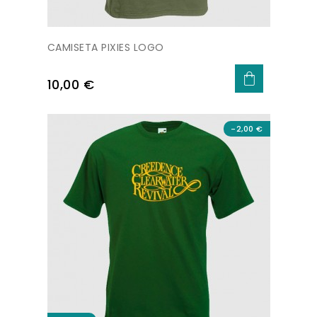
CAMISETA PIXIES LOGO
Precio
10,00 €
-2,00 €