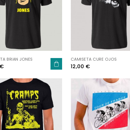
TA BRIAN JONES
CAMISETA CURE OJOS
Preu
 €
12,00 €
-3,00 €