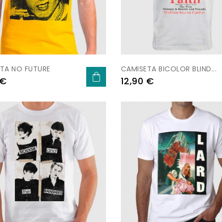
TA NO FUTURE
CAMISETA BICOLOR BLIND...
Preu
 €
12,90 €