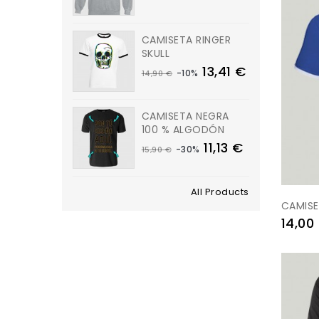
CAMISETA RINGER
SKULL
13,41 €
-10%
14,90 €
CAMISETA NEGRA
100 % ALGODÓN
11,13 €
-30%
15,90 €
All Products
CAMISET
Preu
14,00