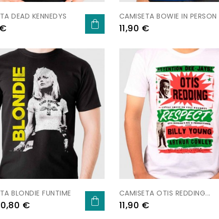
TA DEAD KENNEDYS
CAMISETA BOWIE IN PERSON
Preu
 €
11,90 €
-10%
TA BLONDIE FUNTIME
CAMISETA OTIS REDDING...
Preu
Preu
10,80 €
11,90 €
ar