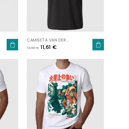
-10%
CAMISETA VAN DER...
Preu
Preu
11,61 €
12,90 €
regular