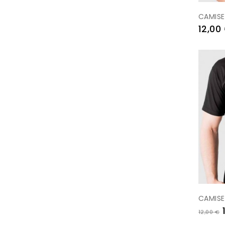
CAMISE
Preu
12,00
-10%
CAMISE
Preu
12,00 €
regul