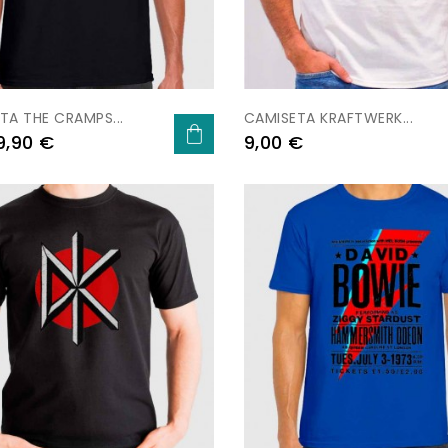
TA THE CRAMPS...
CAMISETA KRAFTWERK...
Preu
Preu
9,90 €
9,00 €
ar