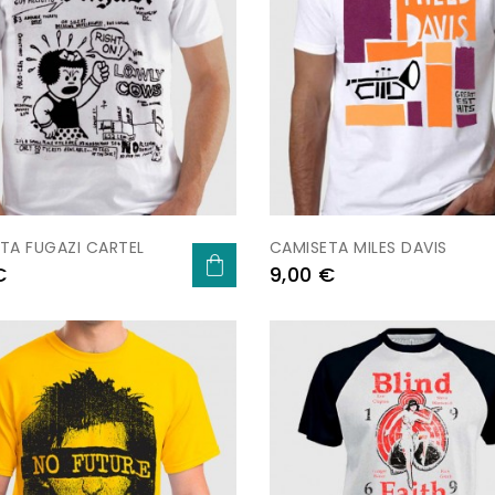
TA FUGAZI CARTEL
CAMISETA MILES DAVIS
Preu
€
9,00 €