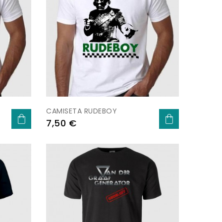
CAMISETA RUDEBOY
Preu
7,50 €