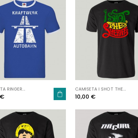
A RINGER...
CAMISETA I SHOT THE...
Preu
 €
10,00 €