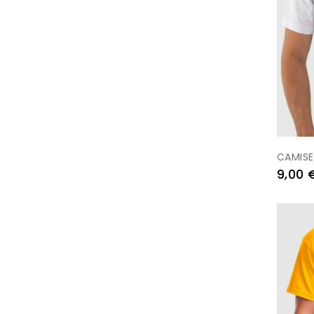
CAMISE
Preu
9,00 