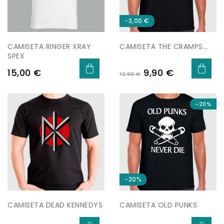
-3,00 €
CAMISETA RINGER XRAY
CAMISETA THE CRAMPS...
SPEX
Preu
Preu
Preu
15,00 €
9,90 €
12,90 €
regular
-20%
-20%
CAMISETA DEAD KENNEDYS
CAMISETA OLD PUNKS