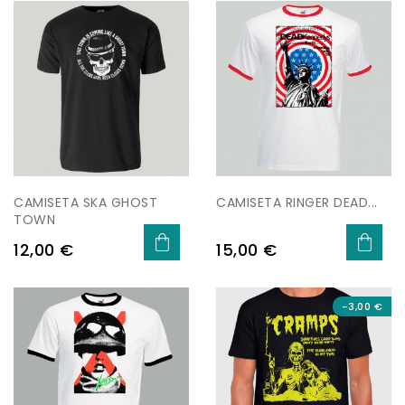
CAMISETA SKA GHOST
CAMISETA RINGER DEAD...
TOWN
Preu
Preu
12,00 €
15,00 €
-3,00 €