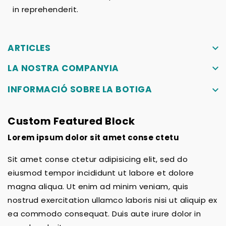
in reprehenderit.
ARTICLES
keyboard_arrow_down
LA NOSTRA COMPANYIA
keyboard_arrow_down
INFORMACIÓ SOBRE LA BOTIGA
keyboard_arrow_down
Custom Featured Block
Lorem ipsum dolor sit amet conse ctetu
Sit amet conse ctetur adipisicing elit, sed do
eiusmod tempor incididunt ut labore et dolore
magna aliqua. Ut enim ad minim veniam, quis
nostrud exercitation ullamco laboris nisi ut aliquip ex
ea commodo consequat. Duis aute irure dolor in