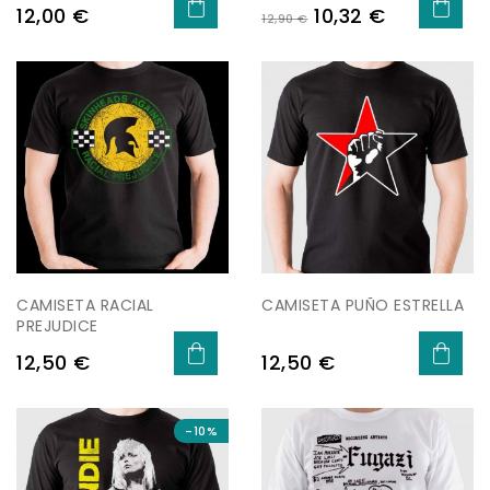
Preu
Preu
Preu
12,00 €
10,32 €
12,90 €
regular
CAMISETA RACIAL
CAMISETA PUÑO ESTRELLA
PREJUDICE
Preu
Preu
12,50 €
12,50 €
-10%