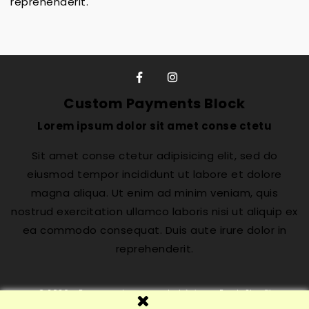
reprehenderit.
Custom Payments Block
Lorem ipsum dolor sit amet conse ctetu
Sit amet conse ctetur adipisicing elit, sed do
eiusmod tempor incididunt ut labore et dolore
magna aliqua. Ut enim ad minim veniam, quis
nostrud exercitation ullamco laboris nisi ut aliquip ex
ea commodo consequat. Duis aute irure dolor in
reprehenderit.
© 2026 - Programa de comerç electrònic per PrestaShop™