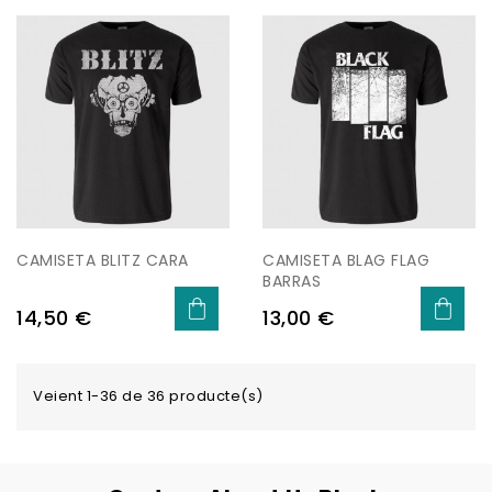
CAMISETA BLITZ CARA
CAMISETA BLAG FLAG
BARRAS
Preu
Preu
14,50 €
13,00 €
Veient 1-36 de 36 producte(s)