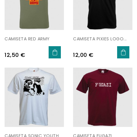
CAMISETA RED ARMY
CAMISETA PIXIES LOGO...
Preu
Preu
12,50 €
12,00 €
CAMISETA SONIC YOUTH
CAMISETA FUGAZI