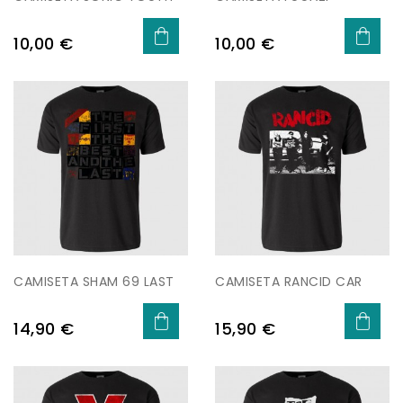
Preu
Preu
10,00 €
10,00 €
CAMISETA SHAM 69 LAST
CAMISETA RANCID CAR
Preu
Preu
14,90 €
15,90 €