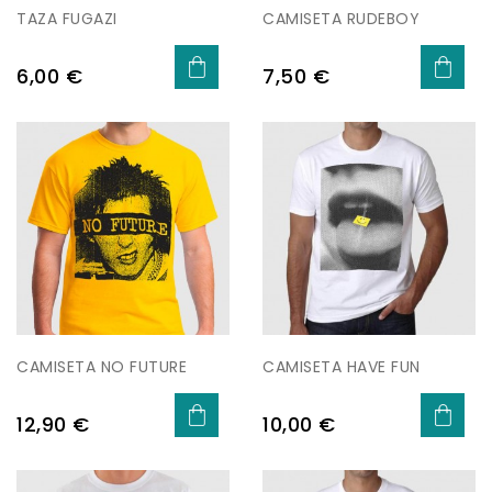
TAZA FUGAZI
CAMISETA RUDEBOY
Preu
Preu
6,00 €
7,50 €
CAMISETA NO FUTURE
CAMISETA HAVE FUN
Preu
Preu
12,90 €
10,00 €