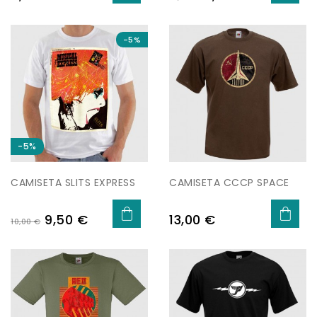
regular
-5%
-5%
CAMISETA SLITS EXPRESS
CAMISETA CCCP SPACE
Preu
Preu
Preu
9,50 €
13,00 €
10,00 €
regular