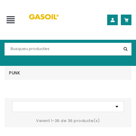
view_headline
PUNK

Veient 1-36 de 36 producte(s)