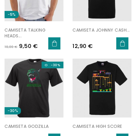
−5%
CAMISETA TALKING
CAMISETA JOHNNY CASH...
HEADS...
Regular
Price
Price
9,50 €
12,90 €
10,00 €
price
On Sale!
−30%
−30%
CAMISETA GODZILLA
CAMISETA HIGH SCORE