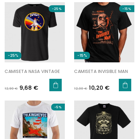
−25%
−15%
−25%
−15%
CAMISETA NASA VINTAGE
CAMISETA INVISIBLE MAN
Regular
Price
Regular
Price
9,68 €
10,20 €
12,90 €
12,00 €
price
price
−5%