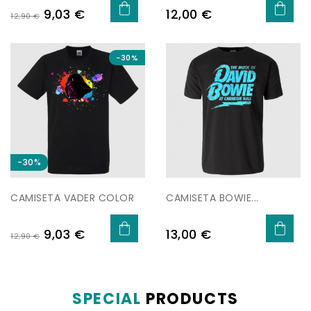
Regular
Price
Price
9,03 €
12,00 €
12,90 €
price
−30%
−30%
CAMISETA VADER COLOR
CAMISETA BOWIE...
Regular
Price
Price
9,03 €
13,00 €
12,90 €
price
SPECIAL
PRODUCTS