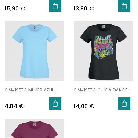
Price
Price
15,90 €
13,90 €
CAMISETA MUJER AZUL...
CAMISETA CHICA DANCE...
Price
Price
4,84 €
14,00 €