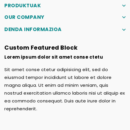
PRODUKTUAK
keyboard_arrow_down
OUR COMPANY
keyboard_arrow_down
DENDA INFORMAZIOA
keyboard_arrow_down
Custom Featured Block
Lorem ipsum dolor sit amet conse ctetu
Sit amet conse ctetur adipisicing elit, sed do
eiusmod tempor incididunt ut labore et dolore
magna aliqua. Ut enim ad minim veniam, quis
nostrud exercitation ullamco laboris nisi ut aliquip ex
ea commodo consequat. Duis aute irure dolor in
reprehenderit.