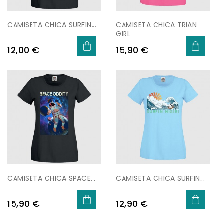
CAMISETA CHICA SURFIN...
CAMISETA CHICA TRIAN
GIRL
Price
Price
12,00 €
15,90 €
CAMISETA CHICA SPACE...
CAMISETA CHICA SURFIN...
Price
Price
15,90 €
12,90 €