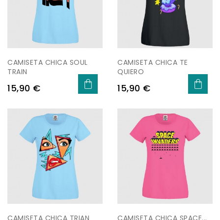
CAMISETA CHICA SOUL
CAMISETA CHICA TE
TRAIN
QUIERO
Price
Price
15,90 €
15,90 €
CAMISETA CHICA TRIAN
CAMISETA CHICA SPACE...