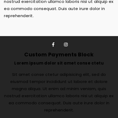
nostrud exercitation ullamco laboris nisi ut aliquip ex
ea commodo consequat. Duis aute irure dolor in
reprehenderit.
Custom Payments Block
Lorem ipsum dolor sit amet conse ctetu
Sit amet conse ctetur adipisicing elit, sed do
eiusmod tempor incididunt ut labore et dolore
magna aliqua. Ut enim ad minim veniam, quis
nostrud exercitation ullamco laboris nisi ut aliquip ex
ea commodo consequat. Duis aute irure dolor in
reprehenderit.