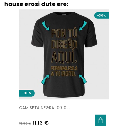
hauxe erosi dute ere:
−30%
−30%
CAMISETA NEGRA 100 %...
Regular
Price
11,13 €
15,90 €