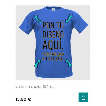
price
CAMISETA AZUL 100 %...
Price
13,90 €