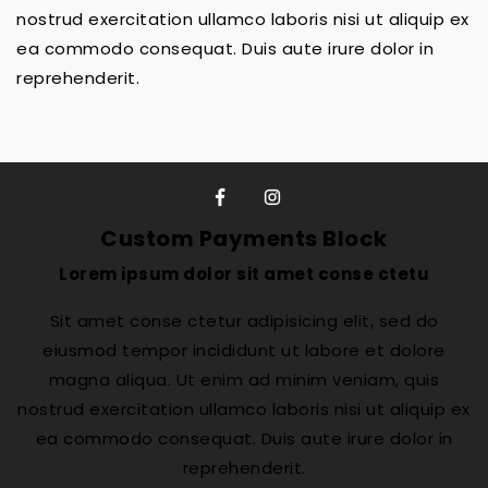
nostrud exercitation ullamco laboris nisi ut aliquip ex
ea commodo consequat. Duis aute irure dolor in
reprehenderit.
Custom Payments Block
Lorem ipsum dolor sit amet conse ctetu
Sit amet conse ctetur adipisicing elit, sed do
eiusmod tempor incididunt ut labore et dolore
magna aliqua. Ut enim ad minim veniam, quis
nostrud exercitation ullamco laboris nisi ut aliquip ex
ea commodo consequat. Duis aute irure dolor in
reprehenderit.